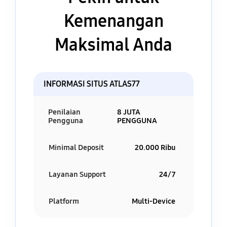
Kemenangan
Maksimal Anda
INFORMASI SITUS ATLAS77
Penilaian
8 JUTA
Pengguna
PENGGUNA
Minimal Deposit
20.000 Ribu
Layanan Support
24/7
Platform
Multi-Device