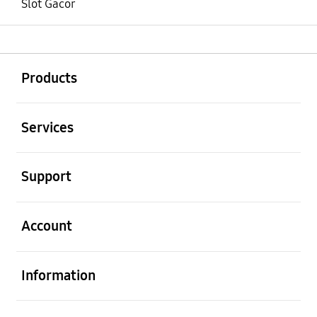
Slot Gacor
Buka
Footer Navigation
Products
Buka
Services
Buka
Support
Buka
Account
Buka
Information
Buka