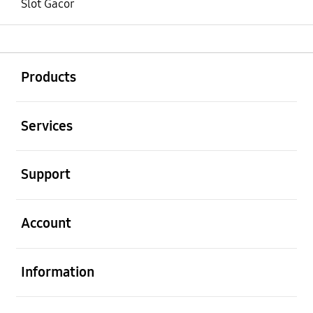
Slot Gacor
Buka
Footer Navigation
Products
Buka
Services
Buka
Support
Buka
Account
Buka
Information
Buka