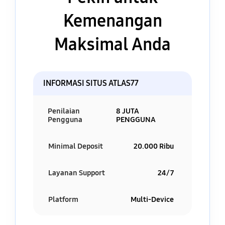
Kemenangan
Maksimal Anda
INFORMASI SITUS ATLAS77
Penilaian
8 JUTA
Pengguna
PENGGUNA
Minimal Deposit
20.000 Ribu
Layanan Support
24/7
Platform
Multi-Device