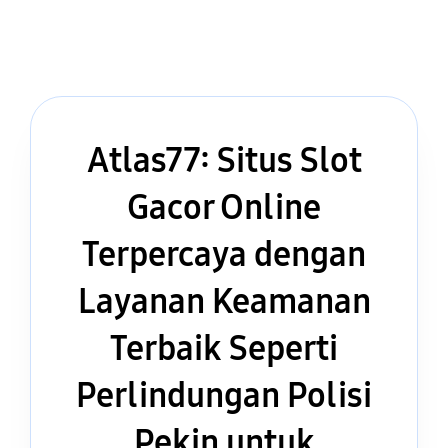
Atlas77: Situs Slot
Gacor Online
Terpercaya dengan
Layanan Keamanan
Terbaik Seperti
Perlindungan Polisi
Pekin untuk