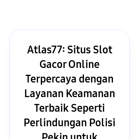
Atlas77: Situs Slot
Gacor Online
Terpercaya dengan
Layanan Keamanan
Terbaik Seperti
Perlindungan Polisi
Pekin untuk