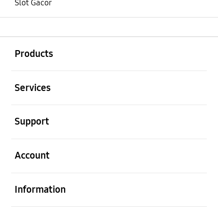
Slot Gacor
Buka
Footer Navigation
Products
Buka
Services
Buka
Support
Buka
Account
Buka
Information
Buka