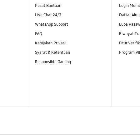
Pusat Bantuan
Login Mem
Live Chat 24/7
Daftar Aku
WhatsApp Support
Lupa Passw
FAQ
Riwayat Tr
Kebijakan Privasi
Fitur Verifi
Syarat & Ketentuan
Program VI
Responsible Gaming