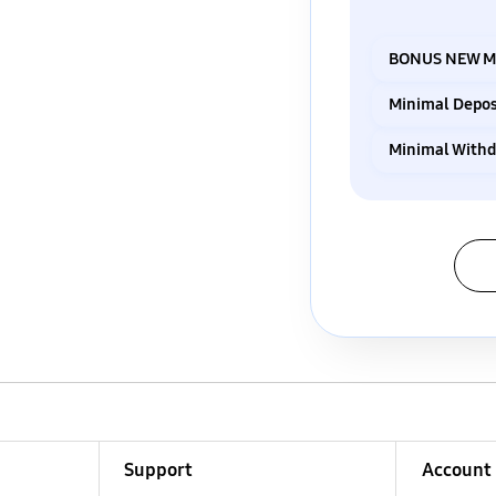
BONUS NEW M
Minimal Depos
Minimal Withd
Support
Account