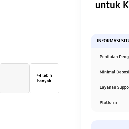
untuk 
INFORMASI SIT
Penilaian Pen
Minimal Deposi
+4 lebih
banyak
Layanan Suppo
Platform