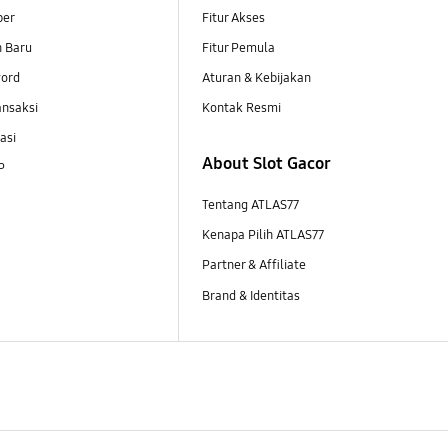
ber
Fitur Akses
n Baru
Fitur Pemula
ord
Aturan & Kebijakan
ansaksi
Kontak Resmi
kasi
About Slot Gacor
P
Tentang ATLAS77
Kenapa Pilih ATLAS77
Partner & Affiliate
Brand & Identitas