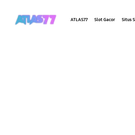
Skip
to
content
ATLAS77
Slot Gacor
Situs 