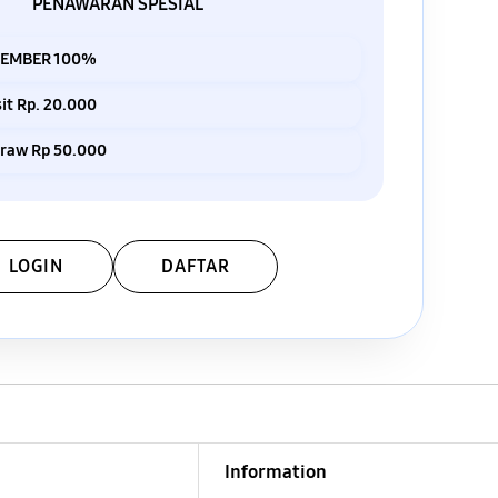
PENAWARAN SPESIAL
EMBER 100%
it Rp. 20.000
raw Rp 50.000
LOGIN
DAFTAR
Information