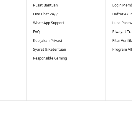
Pusat Bantuan
Login Mem
Live Chat 24/7
Daftar Aku
WhatsApp Support
Lupa Passw
FAQ
Riwayat Tr
Kebijakan Privasi
Fitur Verifi
Syarat & Ketentuan
Program VI
Responsible Gaming