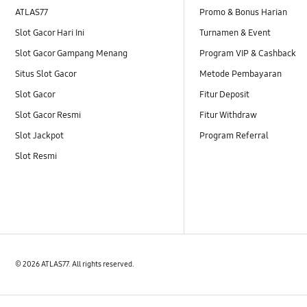
ATLAS77
Promo & Bonus Harian
Slot Gacor Hari Ini
Turnamen & Event
Slot Gacor Gampang Menang
Program VIP & Cashback
Situs Slot Gacor
Metode Pembayaran
Slot Gacor
Fitur Deposit
Slot Gacor Resmi
Fitur Withdraw
Slot Jackpot
Program Referral
Slot Resmi
© 2026 ATLAS77. All rights reserved.