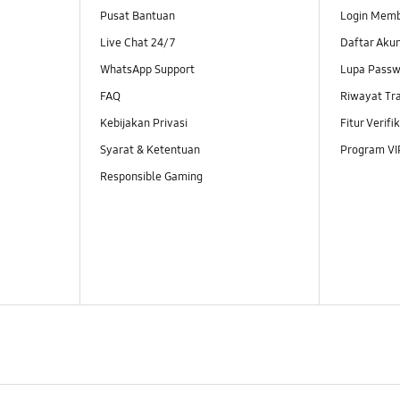
Pusat Bantuan
Login Mem
Live Chat 24/7
Daftar Aku
WhatsApp Support
Lupa Passw
FAQ
Riwayat Tr
Kebijakan Privasi
Fitur Verifi
Syarat & Ketentuan
Program VI
Responsible Gaming