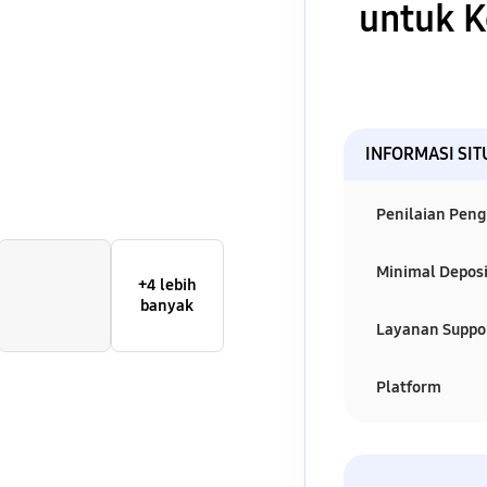
untuk 
INFORMASI SIT
Penilaian Pen
Minimal Deposi
+4 lebih
banyak
Layanan Suppo
Platform