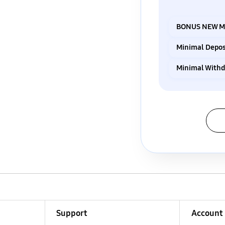
BONUS NEW M
Minimal Depos
Minimal Withd
Support
Account