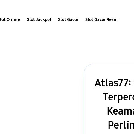
Slot Online
Slot Jackpot
Slot Gacor
Slot Gacor Resmi
Atlas77:
Terper
Keama
Perli