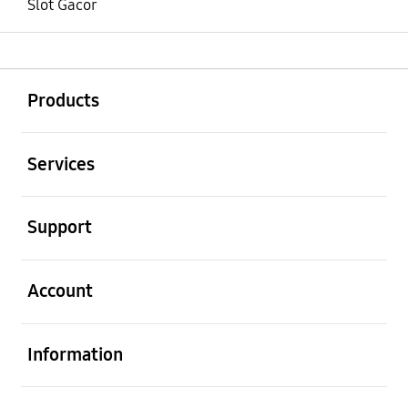
Slot Gacor
Buka
Footer Navigation
Products
Buka
Services
Buka
Support
Buka
Account
Buka
Information
Buka